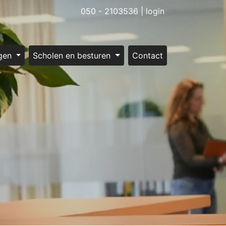
050 - 2103536
|
login
gen
Scholen en besturen
Contact